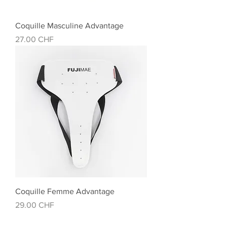
Coquille Masculine Advantage
Prix
27.00 CHF
Coquille Femme Advantage
Prix
29.00 CHF