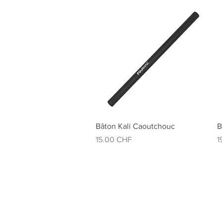
Aperçu rapide
Bâton Kali Caoutchouc
B
Prix
P
15.00 CHF
1