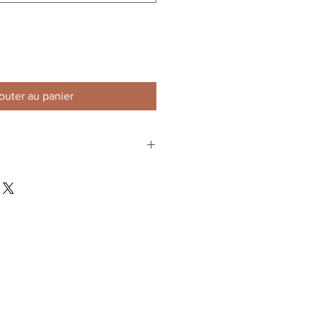
outer au panier
PU-Flex
Karaté - Karaté
Kyokushin - Taekwondo -
Kick - thai Boxing - K-1