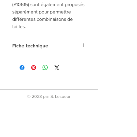
(#10615) sont également proposés
séparément pour permettre
différentes combinaisons de
tailles.
Fiche technique
Composition
65% Polyester /
35% Coton
Grammage
8oz
Discipline
Kung Fu - Wu Shu -
© 2023 par S. Lesueur
Tai Chi