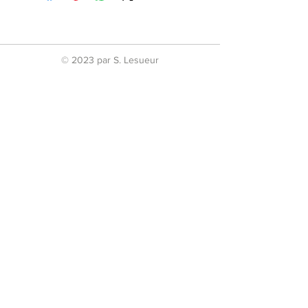
Composition
EVA
Dimensions
100x100x2.5 cm
© 2023 par S. Lesueur