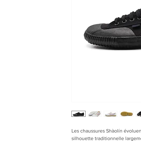
Les chaussures Shàolín évoluent
silhouette traditionnelle large