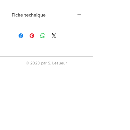
Fiche technique
Composition
Cuir
Discipline
Boxe - Kick - Thai
Boxing - K-1
© 2023 par S. Lesueur