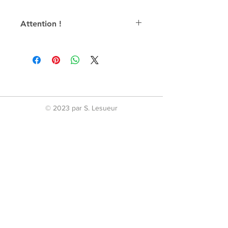
Attention !
Les articles encombrants peuvent
engendrer des frais importants de
transport, qui varient aussi selon la
quantité d'articles dans la même
commande. Les frais de transports
seront calculés et indiqués sur le
devis.
© 2023 par S. Lesueur