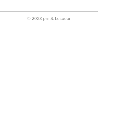
Dimensions
S:2.5M - M:3.5M -
L:4.5M - XL:5.5M
© 2023 par S. Lesueur
Discipline
Boxe - Kick - Thai
Boxing - K-1