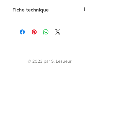
Fiche technique
Poids
165g
Composition
Acier Inoxydable
Dimensions
22cm
© 2023 par S. Lesueur