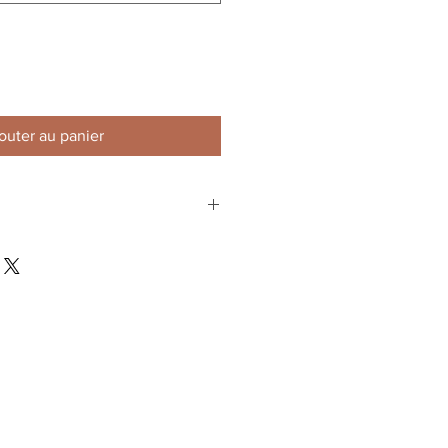
outer au panier
85% Polyester / 15%
Élasthanne
Kick - Thai Boxing - K-1 -
Boxe - MMA -
Valetudo - Karate -
Taekwondo