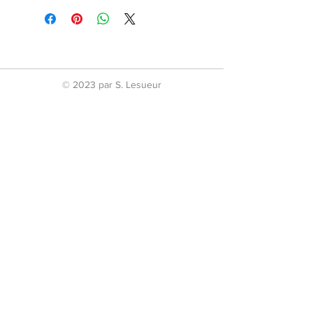
Composition
POE
Discipline
Kick - Thai Boxing -
K-1 - Boxe -
Taekwondo -
Karate
© 2023 par S. Lesueur
Kyokushinkai